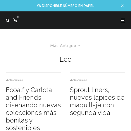
YA DISPONIBLE NÚMERO EN PAPEL
0
Más Antiguo
Eco
Actualidad
Actualidad
Ecoalf y Carlota
Sprout liners,
and Friends
nuevos lápices de
diseñando nuevas
maquillaje con
colecciones más
segunda vida
bonitas y
sostenibles