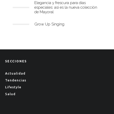
Elegancia y frescura para días
especiales: así es la nueva colección
de Mayoral
Grow Up Singing
SECCIONES
Actualidad
Tendencias
Lifestyle
Salud