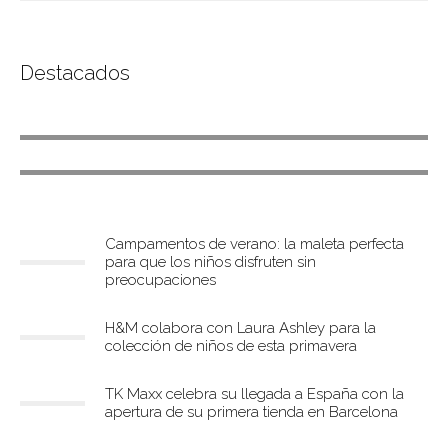
Actualidad
Lifestyle
Actualidad
Destacados
Circular Baby, mochilas Km.0 con
Smallable
plástico recogido en las playas del
Mediterráneo
Campamentos de verano: la maleta perfecta
para que los niños disfruten sin
preocupaciones
H&M colabora con Laura Ashley para la
colección de niños de esta primavera
TK Maxx celebra su llegada a España con la
apertura de su primera tienda en Barcelona