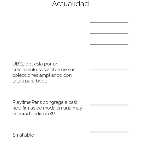
Actualidad
Circular Baby, mochilas Km.0 con plástico
recogido en las playas del Mediterráneo
Janod crea nuevos puzzles sostenibles
Playtime Paris congrega a casi 300 firmas de moda
en una muy esperada edición ￼
UBS2 apuesta por un
crecimiento sostenible de sus
colecciones ampliando con
tallas para bebé
Playtime Paris congrega a casi
300 firmas de moda en una muy
esperada edición ￼
Smallable