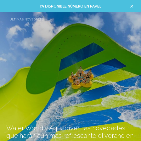
YA DISPONIBLE NÚMERO EN PAPEL
ÚLTIMAS NOVEDADES
Water World y Aquadiver: las novedades
que harán aún más refrescante el verano en