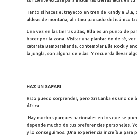
suficiente excusa para incluir las tierras altas en tu 
Tanto si haces el trayecto en tren de Kandy a Ella, 
aldeas de montaña, al ritmo pausado del icónico tre
Una vez en las tierras altas,
Ella
es un punto de par
hacer por la zona. Visitar una plantación de té, ver 
catarata Bambarakanda, contemplar Ella Rock y en
la jungla, son alguna de ellas. Y recuerda llevar alg
HAZ UN SAFARI
Esto puedo sorprender, pero Sri Lanka es uno de lo
África.
Hay muchos parques nacionales en los que se pueden 
depende mucho de tus preferencias personales. Yo
y lo conseguimos. ¡Una experiencia increíble para