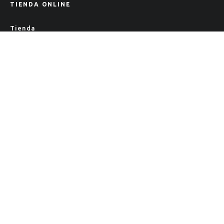
TIENDA ONLINE
Tienda
Política de Privacidad
CRECIENDO JUNTOS
VOLVER
@2022 . Petit Style