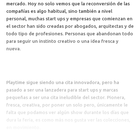
mercado. Hoy no solo vemos que la reconversión de las
compañías es algo habitual, sino también a nivel
personal, muchas start ups y empresas que comienzan en
el sector han sido creadas por abogados, arquitectas y de
todo tipo de profesiones. Personas que abandonan todo
para seguir un instinto creativo o una idea fresca y
nueva.
Playtime sigue siendo una cita innovadora, pero ha
pasado a ser una lanzadera para start ups y marcas
pequeñas a ser una cita ineludible del sector. Pionera,
fresca, creativa, por poner un solo pero, únicamente le
falta que podamos ver algún show durante los días que
dura la feria, es como más nos gusta ver las colecciones,
en movimiento.