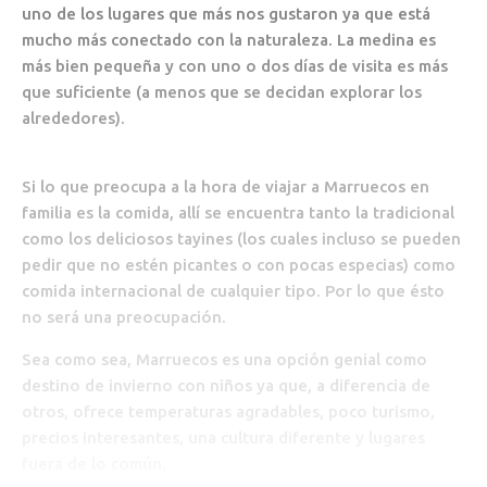
uno de los lugares que más nos gustaron ya que está
mucho más conectado con la naturaleza. La medina es
más bien pequeña y con uno o dos días de visita es más
que suficiente (a menos que se decidan explorar los
alrededores).
Si lo que preocupa a la hora de viajar a Marruecos en
familia es la comida, allí se encuentra tanto la tradicional
como los deliciosos tayines (los cuales incluso se pueden
pedir que no estén picantes o con pocas especias) como
comida internacional de cualquier tipo. Por lo que ésto
no será una preocupación.
Sea como sea, Marruecos es una opción genial como
destino de invierno con niños ya que, a diferencia de
otros, ofrece temperaturas agradables, poco turismo,
precios interesantes, una cultura diferente y lugares
fuera de lo común.