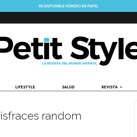
YA DISPONIBLE NÚMERO EN PAPEL
LIFESTYLE
SALUD
REVISTA
 disfraces random