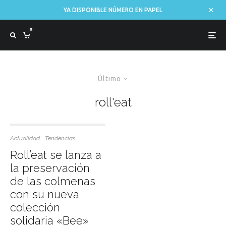
YA DISPONIBLE NÚMERO EN PAPEL
0
Último
roll'eat
Actualidad
Tendencias
Roll’eat se lanza a
la preservación
de las colmenas
con su nueva
colección
solidaria «Bee»