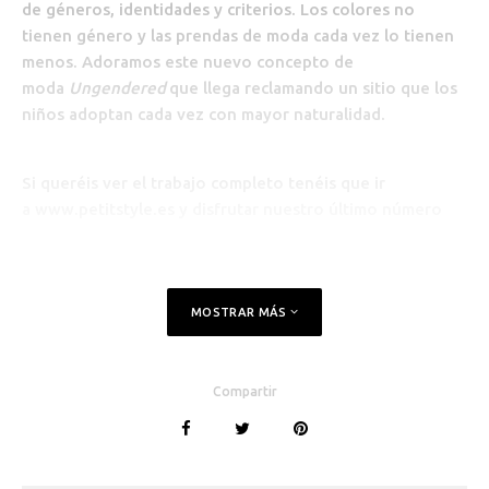
de géneros, identidades y criterios. Los colores no
tienen género y las prendas de moda cada vez lo tienen
menos. Adoramos este nuevo concepto de
moda
Ungendered
que llega reclamando un sitio que los
niños adoptan cada vez con mayor naturalidad.
Si queréis ver el trabajo completo tenéis que ir
a
www.petitstyle.es
y disfrutar nuestro último número
MOSTRAR MÁS
Compartir