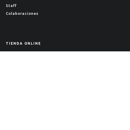
Staff
Colaboraciones
TIENDA ONLINE
Tienda
Política de Privacidad
CRECIENDO JUNTOS