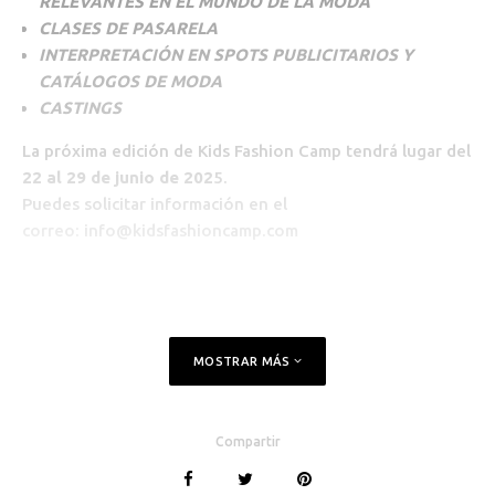
RELEVANTES EN EL MUNDO DE LA MODA
CLASES DE PASARELA
INTERPRETACIÓN EN SPOTS PUBLICITARIOS Y
CATÁLOGOS DE MODA
CASTINGS
La próxima edición de Kids Fashion Camp tendrá lugar del
22 al 29 de junio de 202
5.
Puedes solicitar información en el
correo:
info@kidsfashioncamp.com
MOSTRAR MÁS
Compartir