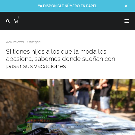
YA DISPONIBLE NÚMERO EN PAPEL
0
Actualidad
Lifestyle
Si tienes hijos a los que la moda les
apasiona, sabemos donde sueñan con
pasar sus vacaciones