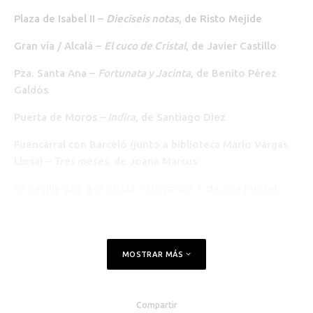
Plaza de Isabel II –
Dieciseis notas
, de Risto Mejide
Gran vía / Alcalá –
El cuco de Cristal
, de Javier Castillo
Pza. Santa Ana –
Fortunata y Jacinta
, de Benito Pérez
Galdós
Puerta de Moros –
Indira
, de Santiago Diez
Fuencarral con Barceló (junto a biblioteca Mario Vargas
Llosa) –
Tres meses
, de Joana Marcus
C/ Sevilla esq. a c/ Alcalá –
Unicornia 1
, de Ana Punset
MOSTRAR MÁS
Compartir