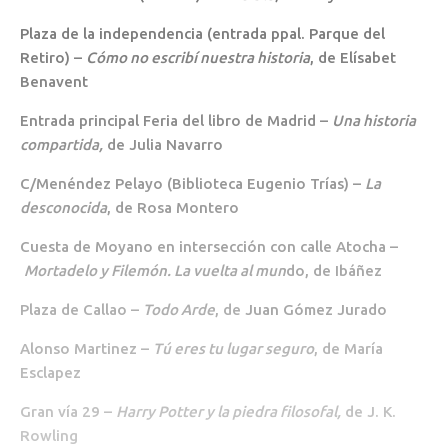
Plaza de la independencia (entrada ppal. Parque del
Retiro) –
Cómo no escribí nuestra historia
, de Elísabet
Benavent
Entrada principal Feria del libro de Madrid –
Una historia
compartida,
de Julia Navarro
C/Menéndez Pelayo (Biblioteca Eugenio Trías) –
La
desconocida
, de Rosa Montero
Cuesta de Moyano en intersección con calle Atocha –
Mortadelo y Filemón. La vuelta al mun
do, de Ibáñez
Plaza de Callao –
Todo Arde
, de
Juan Gómez Jurado
Alonso Martinez –
Tú eres tu lugar seguro
, de María
Esclapez
Gran vía 29 –
Harry Potter y la piedra filosofal,
de J. K.
Rowling