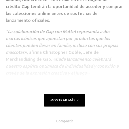
crédito Gap tendrán la oportunidad de acceder y comprar
las colecciones online antes de sus fechas de
lanzamiento oficiales.
“La colaboración de Gap con Mattel representa a dos
marcas icónicas que apuestan por productos que los
clientes pueden llevar en familia, incluso con sus propias
mascotas»
, afirma Christopher Goble, Jefe de
Merchandising de Gap.
«Cada lanzamiento celebrará
nuestro espíritu optimista de individualidad y conexión a
través de la expresión creativa y el juego»
MOSTRAR MÁS
Compartir