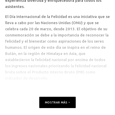
experiencia divertida y enriquecedora para todos los
asistentes.
El Día Internacional de la Felicidad es una iniciativa que se
lleva a cabo por las Naciones Unidas (ONU) y que se
celebra cada 20 de marzo, desde 2013. El objetivo de su
conmemoración se debe a la importancia de reconocer la
felicidad y el bienestar como aspiraciones de los seres
humanos. El origen de este día se inspira en el reino de
Bután, en la región de Himalaya en Asia, que
establecieron la felicidad nacional por encima de todos
los ingresos nacionales priorizando la felicidad nacional
bruta sobre el Producto Interno Bruto (PIB) como
indicador de desarrollo.
MOSTRAR MÁS