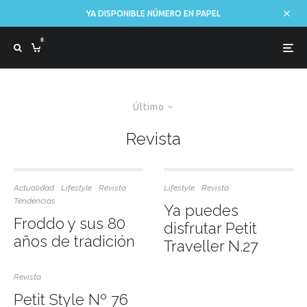
YA DISPONIBLE NÚMERO EN PAPEL
0
Último
Revista
Actualidad
Lifestyle
Revista
Lifestyle
Revista
Tendencias
Ya puedes
Froddo y sus 80
disfrutar Petit
años de tradición
Traveller N.27
Revista
Petit Style Nº 76