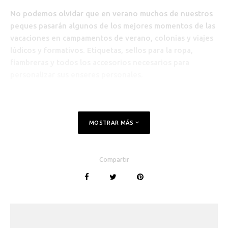
No podemos olvidar que en verano muchos de nuestros
peques pasarán algunos de los mejores momentos de las
vacaciones en
campamentos de verano,
colonias y viajes
lúdicos y formativos. Etiquetas, sellos para la ropa,
fiambreras y todos los accesorios necesarios para
personalizar sus enseres personales.
MOSTRAR MÁS
Compartir