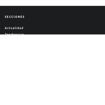
SECCIONES
Actualidad
Tendencias
Lifestyle
Salud
CONTACTO
Contacto
Nosotros
Staff
Colaboraciones