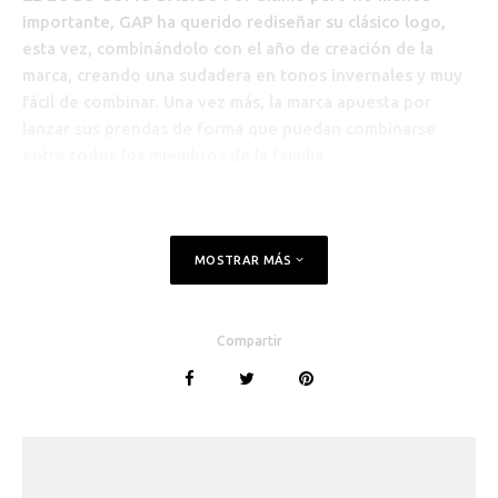
importante, GAP ha querido rediseñar su clásico logo,
esta vez, combinándolo con el año de creación de la
marca, creando una sudadera en tonos invernales y muy
fácil de combinar. Una vez más, la marca apuesta por
lanzar sus prendas de forma que puedan combinarse
entre todos los miembros de la familia
MOSTRAR MÁS
Compartir