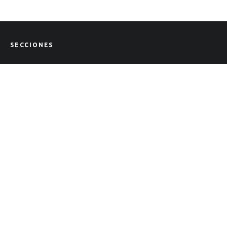
SECCIONES
Actualidad
Tendencias
Lifestyle
Salud
CONTACTO
Contacto
Nosotros
Staff