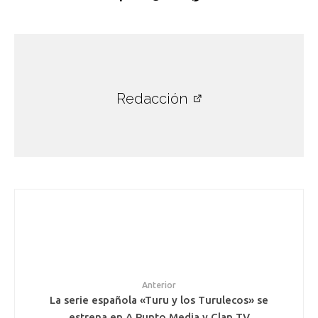
Redacción
Anterior
La serie española «Turu y los Turulecos» se
estrena en A Punto Media y Clan TV