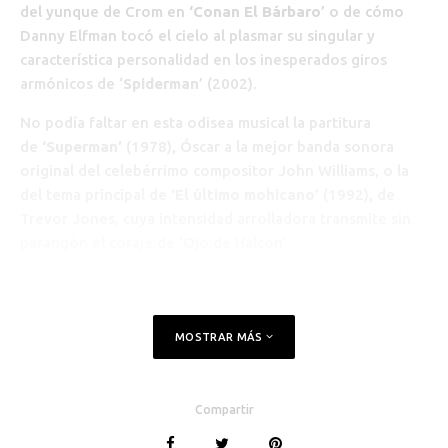
del yunque de Crom en
‘Conan El Bárbaro
’ o de cómo
Danny Elfman tocó el cielo al plasmar su singular y
característica personalidad en los inesperados giros
armónicos de ‘
Spiderman
’ (2002).
No podía faltar en esta odisea musical la partitura
de
‘Superman’
(1978)
,
Óscar a la mejor banda sonora
original del celebérrimo compositor John Williams, o la
del tema principal de
‘El último mohicano’
(1992)
,
de
Trevor Jones, cuya intensidad arrolladora transmite sin
parangón el coraje de ‘Ojo de Halcón’.
MOSTRAR MÁS
Compartir